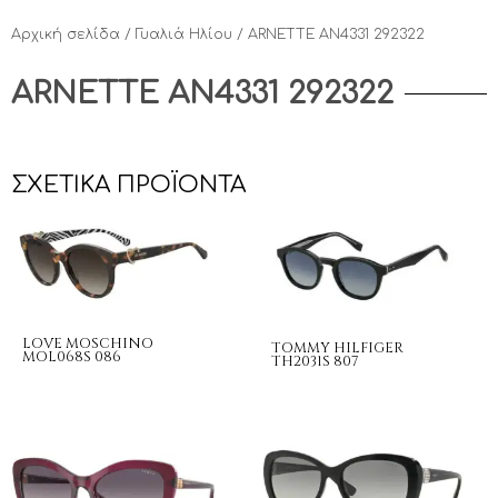
Αρχική σελίδα
/
Γυαλιά Ηλίου
/ ARNETTE AN4331 292322
ARNETTE AN4331 292322
ΣΧΕΤΙΚΆ ΠΡΟΪΌΝΤΑ
LOVE MOSCHINO
TOMMY HILFIGER
MOL068S 086
TH2031S 807