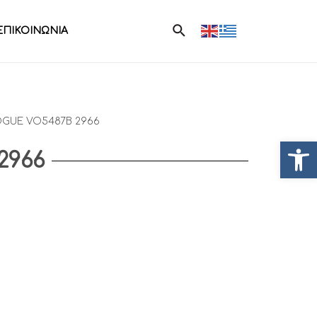
ΕΠΙΚΟΙΝΩΝΙΑ
OGUE VO5487B 2966
Ανοίξτ
2966