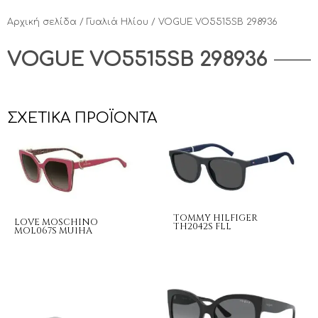
Αρχική σελίδα
/
Γυαλιά Ηλίου
/ VOGUE VO5515SB 298936
VOGUE VO5515SB 298936
ΣΧΕΤΙΚΆ ΠΡΟΪΌΝΤΑ
TOMMY HILFIGER
LOVE MOSCHINO
TH2042S FLL
MOL067S MU1HA