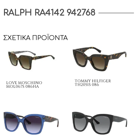
RALPH RA4142 942768
ΣΧΕΤΙΚΆ ΠΡΟΪΌΝΤΑ
TOMMY HILFIGER
LOVE MOSCHINO
TH2051S 086
MOL067S 086HA