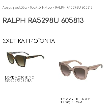
Αρχική σελίδα
/
Γυαλιά Ηλίου
/ RALPH RA5298U 605813
RALPH RA5298U 605813
ΣΧΕΤΙΚΆ ΠΡΟΪΌΝΤΑ
LOVE MOSCHINO
MOL067S 086HA
TOMMY HILFIGER
TH2051S FWM