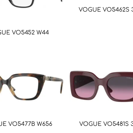
VOGUE VO5462S 3
UE VO5452 W44
E VO5477B W656
VOGUE VO5481S 3