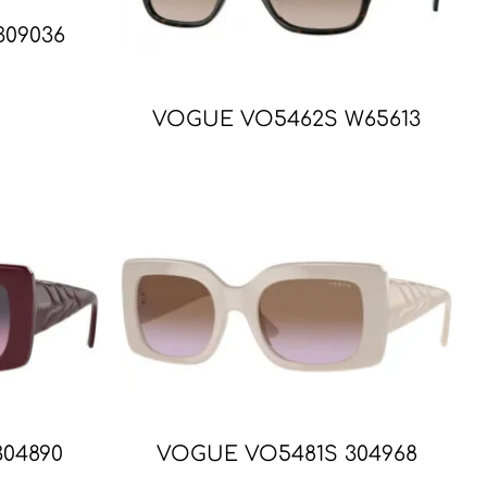
09036
VOGUE VO5462S W65613
04890
VOGUE VO5481S 304968