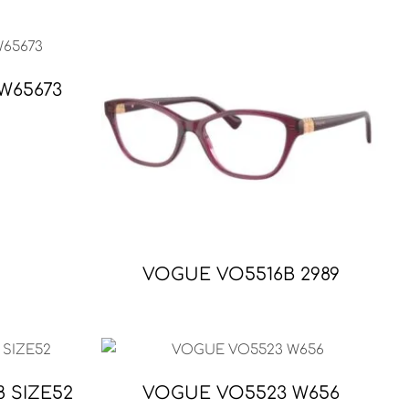
W65673
VOGUE VO5516B 2989
 SIZE52
VOGUE VO5523 W656